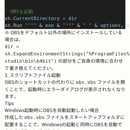
' OBSを起動
sh.
CurrentDirectory
 =
 dir
sh.Run 
""""
 &
 exe
 & 
""""
 & 
" "
 &
 options
, 
1
※
OBSをデフォルト以外の場所にインストールしている
場合は、
dir =
sh.ExpandEnvironmentStrings("%ProgramFiles%
の部分をご自身の環境に合わせ
studio\bin\64bit")
て書き換えてください。
3. スクリプトファイル起動
OBSのショートカットの代わりに
ファイルを開
obs.vbs
くことで、起動時にエラーダイアログが表示されなくなり
ます。
Tips
Windows起動時にOBSを自動起動したい場合
作成した
ファイルをスタートアップフォルダに
obs.vbs
配置することで、Windowsの起動と同時にOBSを自動で