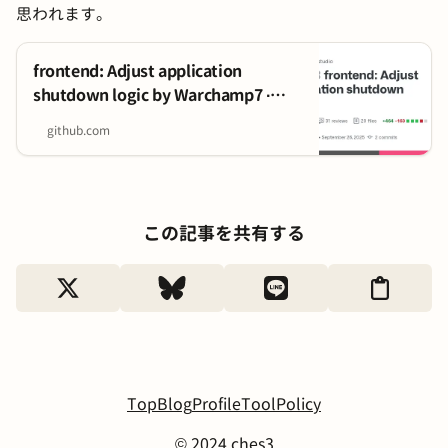
思われます。
frontend: Adjust application
shutdown logic by Warchamp7 ·
Pull Request #12668 ·
github.com
obsproject/obs-studio · GitHub
この記事を共有する
Top
Blog
Profile
Tool
Policy
© 2024 ches3