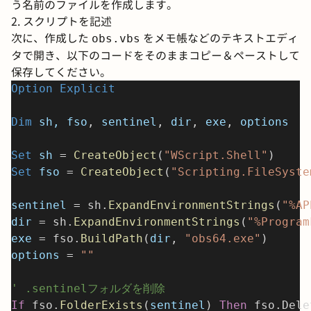
う名前のファイルを作成します。
2. スクリプトを記述
次に、作成した
をメモ帳などのテキストエディ
obs.vbs
タで開き、以下のコードをそのままコピー＆ペーストして
保存してください。
Option Explicit
Dim
 sh, fso
,
 sentinel
,
 dir
,
 exe
,
 options
Set 
sh
 = 
CreateObject
(
"WScript.Shell"
)
Set 
fso
 = 
CreateObject
(
"Scripting.FileSyste
sentinel
 = sh.
ExpandEnvironmentStrings
(
"%AP
dir
 = sh.
ExpandEnvironmentStrings
(
"%Program
exe
 = fso.
BuildPath
(
dir
, 
"obs64.exe"
)
options
 = 
""
' .sentinelフォルダを削除
If
 fso.
FolderExists
(
sentinel
) 
Then
 fso.Dele