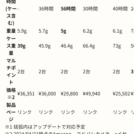
時間
(ケー
-
36時間
56時間
30時間
40時間
ス含
む)
重量
5.9g
5.7g
5g
6.2g
6.1g
7
ケー
ス重
39g
45.9g
46.4g
66.4g
73g
5
量
マル
チポ
2台
2台
2台
2台
2台
イン
ト
価格
¥36,351
¥36,000
¥29,800
¥49,940
¥25,502
¥
※2
製品
ペー
リンク
リンク
リンク
リンク
リンク
ジ
※1 括弧内はアップデートで対応予定