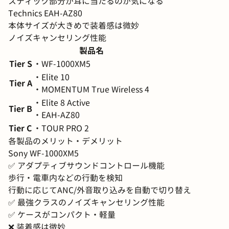
スティック部分が耳に当たるのが気になる
Technics EAH-AZ80
本体サイズが大きめで装着感は微妙
ノイズキャンセリング性能
製品名
Tier S
・WF-1000XM5
・Elite 10
Tier A
・MOMENTUM True Wireless 4
・Elite 8 Active
Tier B
・EAH-AZ80
Tier C
・TOUR PRO 2
各製品のメリット・デメリット
Sony WF-1000XM5
✅️ アダプティブサウンドコントロール機能
歩行・電車内などの行動を検知
行動に応じてANC/外音取り込みを自動で切り替え
✅️ 最強クラスのノイズキャンセリング性能
✅️ ケースがコンパクト・軽量
❌️ 装着感は微妙