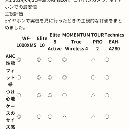
※2 2024/04/21時点のAmazon、ヨドバシカメラ、eイヤ
ホンでの最安値
主観評価
eイヤホンで実機を見に行ったときの主観的な評価をまと
めました。
Elite
MOMENTUM
TOUR
Technics
WF-
Elite
8
True
PRO
EAH-
1000XM5
10
Active
Wireless 4
2
AZ80
ANC
◎
◎
○
◎
△
○
性能
フィ
ット
○
◎
◎
◎
○
○
感
つけ
○
◎
◎
○
△
○
心地
ケー
スの
◎
○
○
△
△
○
サイ
ズ感