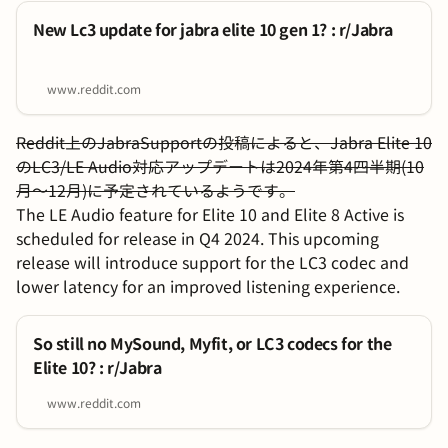
New Lc3 update for jabra elite 10 gen 1? : r/Jabra
www.reddit.com
Reddit上のJabraSupportの投稿によると、Jabra Elite 10
のLC3/LE Audio対応アップデートは2024年第4四半期(10
月～12月)に予定されているようです。
The LE Audio feature for Elite 10 and Elite 8 Active is
scheduled for release in Q4 2024. This upcoming
release will introduce support for the LC3 codec and
lower latency for an improved listening experience.
So still no MySound, Myfit, or LC3 codecs for the
Elite 10? : r/Jabra
www.reddit.com