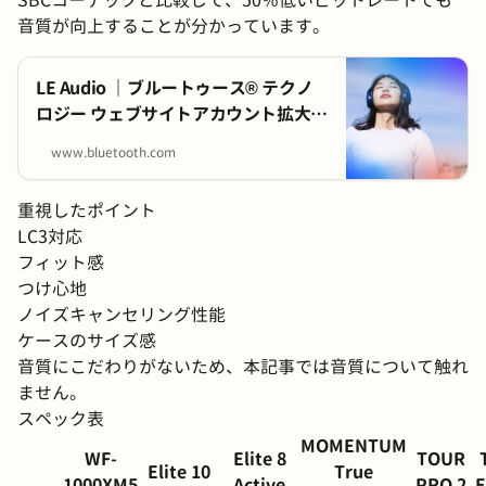
SBCコーデックと比較して、50％低いビットレートでも
音質が向上することが分かっています。
LE Audio ｜ブルートゥース® テクノ
ロジー ウェブサイトアカウント拡大す
る検索拡大する拡大する拡大する拡大
www.bluetooth.com
する拡大する拡大する拡大する拡大す
る拡大する拡大する拡大する拡大する
重視したポイント
拡大する拡大する拡大する拡大する拡
LC3対応
大する検索トグル・メニュープレープ
フィット感
レープレープレープレープレープレー
つけ心地
LinkedInYouTubeFacebook検索アカ
ノイズキャンセリング性能
ウント拡大する拡大する拡大する拡大
ケースのサイズ感
する拡大する拡大する拡大する拡大す
音質にこだわりがないため、本記事では音質について触れ
る拡大する拡大する拡大する拡大する
ません。
拡大する拡大する拡大する拡大する拡
スペック表
大する拡大するトップに戻るトップに
MOMENTUM
戻るトグルメニューを閉じる検索検索
WF-
Elite 8
TOUR
Elite 10
True
1000XM5
Active
PRO 2
E