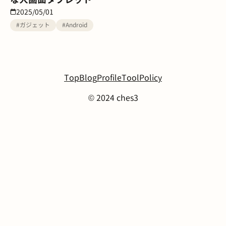
2025/05/01
#ガジェット
#Android
Top
Blog
Profile
Tool
Policy
© 2024 ches3